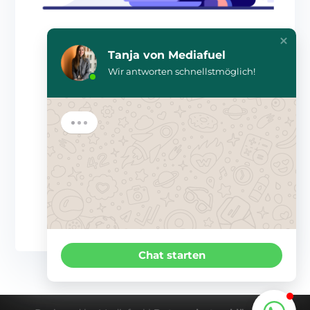

Tanja von Mediafuel
Wir antworten schnellstmöglich!
Telefon
+49 175 5984462

E-Mail
info@mediafuel.de
Chat starten