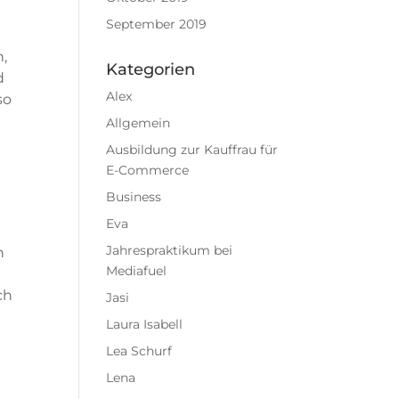
September 2019
n,
Kategorien
d
Alex
so
Allgemein
Ausbildung zur Kauffrau für
E-Commerce
Business
Eva
Jahrespraktikum bei
n
Mediafuel
ch
Jasi
Laura Isabell
Lea Schurf
Lena