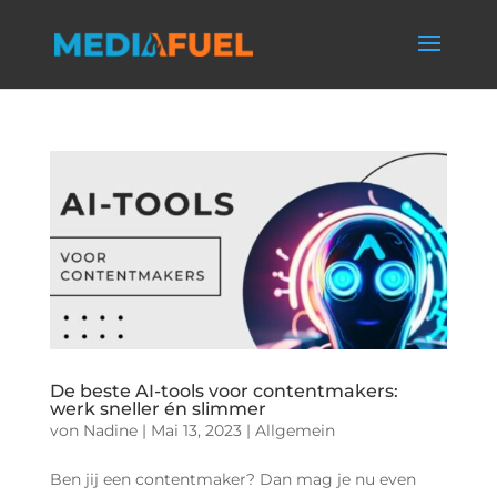
De beste AI-tools voor contentmakers:
werk sneller én slimmer
von
Nadine
|
Mai 13, 2023
|
Allgemein
Ben jij een contentmaker? Dan mag je nu even