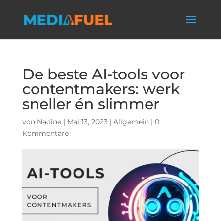
De beste AI-tools voor
contentmakers: werk
sneller én slimmer
von
Nadine
|
Mai 13, 2023
|
Allgemein
|
0
Kommentare