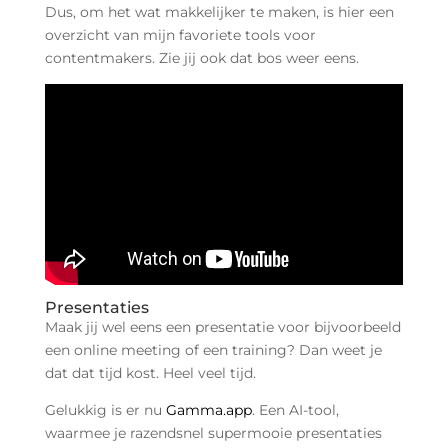
Dus, om het wat makkelijker te maken, is hier een
overzicht van mijn favoriete tools voor
contentmakers. Zie jij ook dat bos weer eens.
Presentaties
Maak jij wel eens een presentatie voor bijvoorbeeld
een online meeting of een training? Dan weet je
dat dat tijd kost. Heel veel tijd.
Gelukkig is er nu
Gamma.app
. Een AI-tool,
waarmee je razendsnel supermooie presentaties