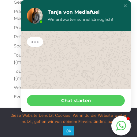
Gestaltung, Marketing
Praktikum Medien, Shops, Marketing, SEO, Social
Tanja von Mediafuel
Media
Wir antworten schnellstmöglich!
Produktfotografie
Referenzen
Social Media Marketing
Tour to the beautiful city of {{mpg_city}} in
{{mpg_country}}
Tour to the beautiful city of {{mpg_city}} in
{{mpg_country}}
Webdesign
Eventfotografie
Chat starten
Diese Website benutzt Cookies. Wenn du die Website weiter
nutzt, gehen wir von deinem Einverständnis aus.
Designed by Mediafuel |
Datenschutzerklärung
|
OK
Impressum