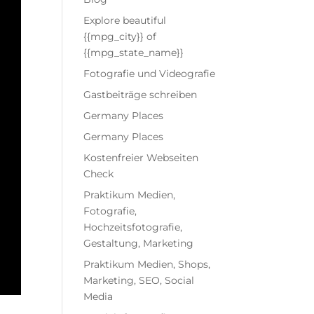
Explore beautiful
{{mpg_city}} of
{{mpg_state_name}}
Fotografie und Videografie
Gastbeiträge schreiben
Germany Places
Germany Places
Kostenfreier Webseiten
Check
Praktikum Medien,
Fotografie,
Hochzeitsfotografie,
Gestaltung, Marketing
Praktikum Medien, Shops,
Marketing, SEO, Social
Media