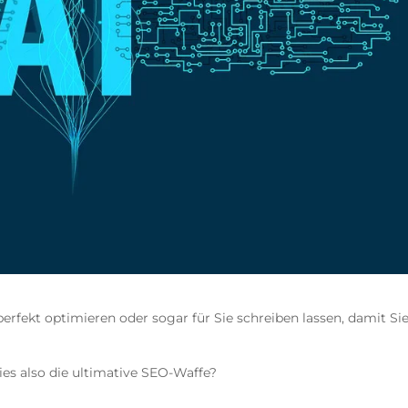
erfekt optimieren oder sogar für Sie schreiben lassen, damit Si
ies also die ultimative SEO-Waffe?