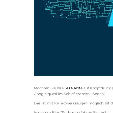
Möchten Sie Ihre
SEO-Texte
auf Knopfdruck p
Google quasi im Schlaf erobern können?
Das ist mit KI-Textwerkzeugen möglich. Ist d
In diesem Blog/Podcast erfahren Sie mehr: