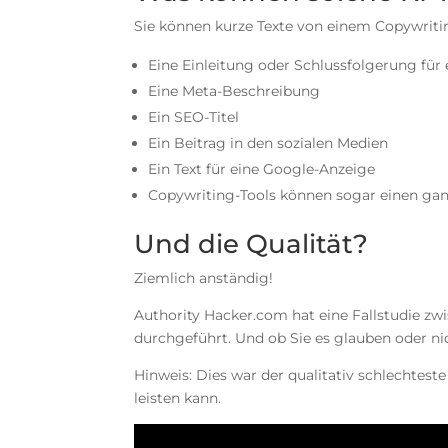
Sie können kurze Texte von einem Copywritin
Eine Einleitung oder Schlussfolgerung für
Eine Meta-Beschreibung
Ein SEO-Titel
Ein Beitrag in den sozialen Medien
Ein Text für eine Google-Anzeige
Copywriting-Tools können sogar einen ganz
Und die Qualität?
Ziemlich anständig!
Authority Hacker.com hat eine Fallstudie zw
durchgeführt. Und ob Sie es glauben oder nich
Hinweis: Dies war der qualitativ schlechteste
leisten kann.