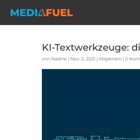
KI-Textwerkzeuge: d
von
Nadine
|
Nov. 2, 2021
|
Allgemein
|
0 Kom