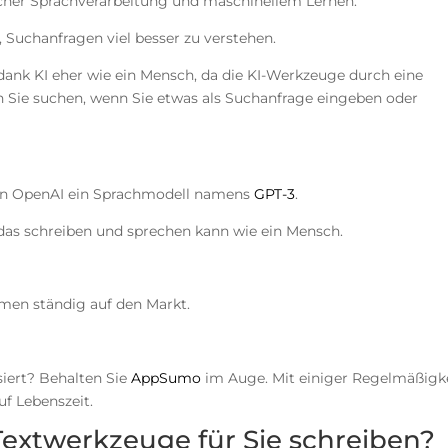
icher Sprachverarbeitung und maschinellem Lernen.
Suchanfragen viel besser zu verstehen.
 dank KI eher wie ein Mensch, da die KI-Werkzeuge durch eine
h Sie suchen, wenn Sie etwas als Suchanfrage eingeben oder
men OpenAI ein Sprachmodell namens
GPT-3
.
das schreiben und sprechen kann wie ein Mensch.
mmen ständig auf den Markt.
siert? Behalten Sie
AppSumo
im Auge. Mit einiger Regelmäßigk
uf Lebenszeit.
extwerkzeuge für Sie schreiben?